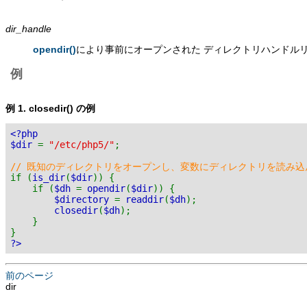
dir_handle
opendir()
により事前にオープンされた ディレクトリハンドル
例
例 1.
closedir()
の例
<?php
$dir
=
"/etc/php5/"
;
// 既知のディレクトリをオープンし、変数にディレクトリを読み込
if (
is_dir
(
$dir
)) {
if (
$dh
=
opendir
(
$dir
)) {
$directory
=
readdir
(
$dh
);
closedir
(
$dh
);
}
}
?>
前のページ
dir