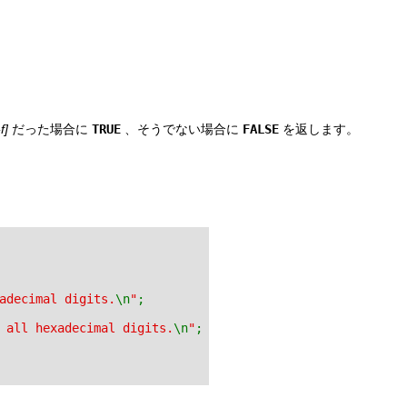
f]
だった場合に
TRUE
、そうでない場合に
FALSE
を返します。
adecimal digits.
\n
"
;
 all hexadecimal digits.
\n
"
;