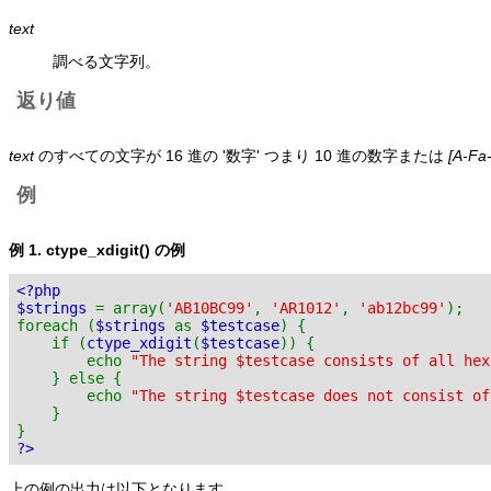
text
調べる文字列。
返り値
text
のすべての文字が 16 進の '数字' つまり 10 進の数字または
[A-Fa-
例
例 1.
ctype_xdigit()
の例
<?php
$strings
= array(
'AB10BC99'
,
'AR1012'
,
'ab12bc99'
);
foreach (
$strings
as
$testcase
) {
if (
ctype_xdigit
(
$testcase
)) {
echo
"The string $testcase consists of all hex
} else {
echo
"The string $testcase does not consist of
}
}
?>
上の例の出力は以下となります。