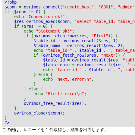
<?php
$conn
=
ovrimos_connect
(
"remote.host"
,
"8001"
,
"admin"
if (
$conn
!=
0
) {
echo
"Connection ok!"
;
$res
=
ovrimos_exec
(
$conn
,
"select table_id, table_n
if (
$res
!=
0
) {
echo
"Statement ok!"
;
if (
ovrimos_fetch_row
(
$res
,
"First"
)) {
$table_id
=
ovrimos_result
(
$res
,
1
);
$table_name
=
ovrimos_result
(
$res
,
2
);
echo
"table_id="
.
$table_id
.
", table_n
if (
ovrimos_fetch_row
(
$res
,
"Next"
)) {
$table_id
=
ovrimos_result
(
$res
,
"tabl
$table_name
=
ovrimos_result
(
$res
,
"ta
echo
"table_id="
.
$table_id
.
", tab
} else {
echo
"Next: error\n"
;
}
} else {
echo
"First: error\n"
;
}
ovrimos_free_result
(
$res
);
}
ovrimos_close
(
$conn
);
}
?>
この例は、レコードを 1 件取得し、結果を出力します。