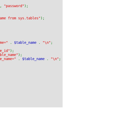
,
"password"
);
ame from sys.tables"
);
ame="
.
$table_name
.
"\n"
;
e_id"
);
ble_name"
);
le_name="
.
$table_name
.
"\n"
;