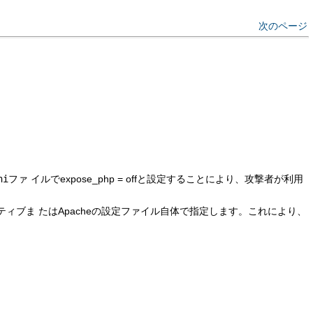
次のページ
ni
ファ イルでexpose_php = offと設定することにより、攻撃者が利用
クティブま たはApacheの設定ファイル自体で指定します。これにより、