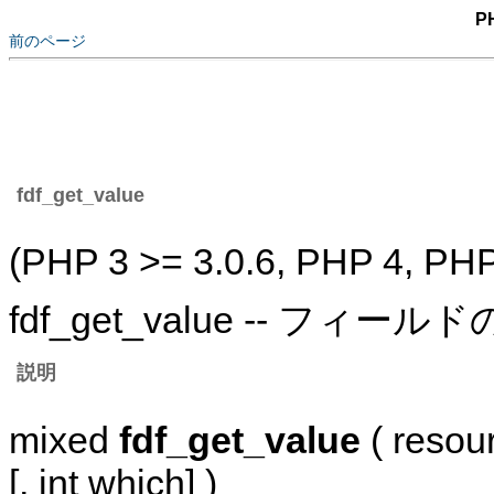
P
前のページ
fdf_get_value
(PHP 3 >= 3.0.6, PHP 4, PHP
fdf_get_value -- フィー
説明
mixed
fdf_get_value
( resou
[, int which] )