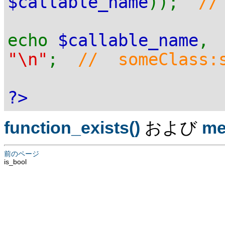
$callable_name
));
//
echo
$callable_name
,
"\n"
;
// someClass:s
?>
function_exists()
および
me
前のページ
is_bool