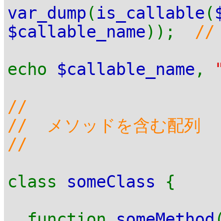
var_dump
(
is_callable
(
$callable_name
));
//
echo
$callable_name
,
//
// メソッドを含む配列
//
class
someClass
{
function
someMethod