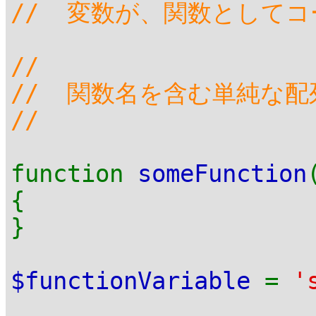
// 変数が、関数として
//
// 関数名を含む単純な配
//
function
someFunction
{
}
$functionVariable
=
'