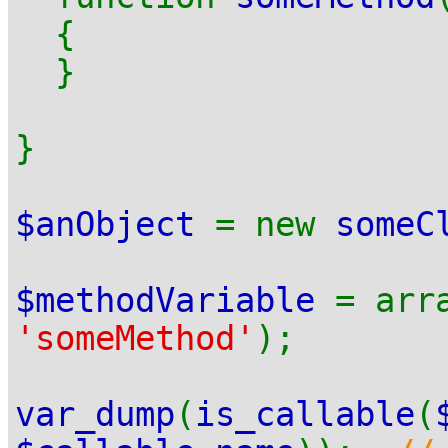
{
}
}
$anObject
= new
someC
$methodVariable
= arr
'someMethod'
);
var_dump
(
is_callable
(