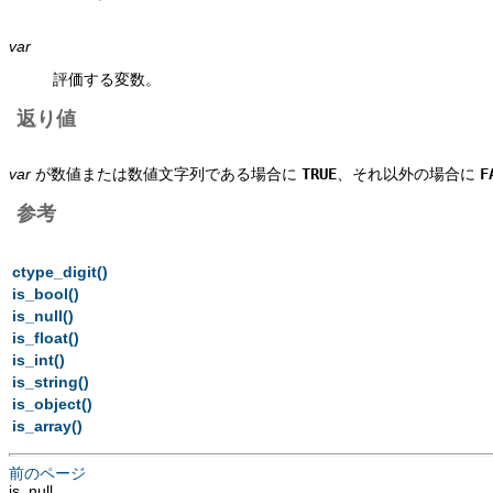
var
評価する変数。
返り値
var
が数値または数値文字列である場合に
TRUE
、それ以外の場合に
F
参考
ctype_digit()
is_bool()
is_null()
is_float()
is_int()
is_string()
is_object()
is_array()
前のページ
is_null