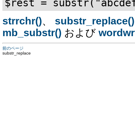
$rest = substr("abcd
strrchr()
、
substr_replace()
mb_substr()
および
wordwr
前のページ
substr_replace