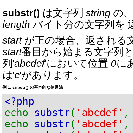
substr()
は文字列
string
の
length
バイト分の文字列を 
start
が正の場合、返される
start
番目から始まる文字列と
列'
abcdef
'において位置
0
に
は'
c
'があります。
例 1.
substr()
の基本的な使用法
<?php
echo
substr
(
'abcdef'
echo
substr
(
'abcdef'