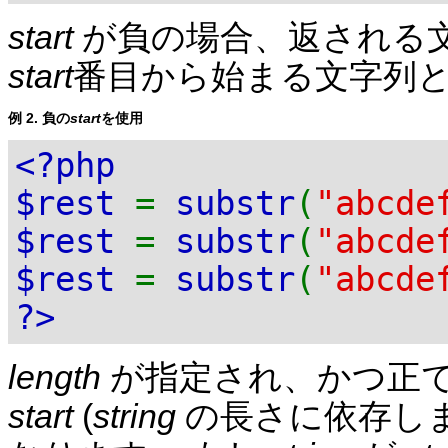
start
が負の場合、返される
start
番目から始まる文字列
例 2. 負の
start
を使用
<?php
$rest
=
substr
(
"abcde
$rest
=
substr
(
"abcde
$rest
=
substr
(
"abcde
?>
length
が指定され、かつ正で
start
(
string
の長さに依存しま