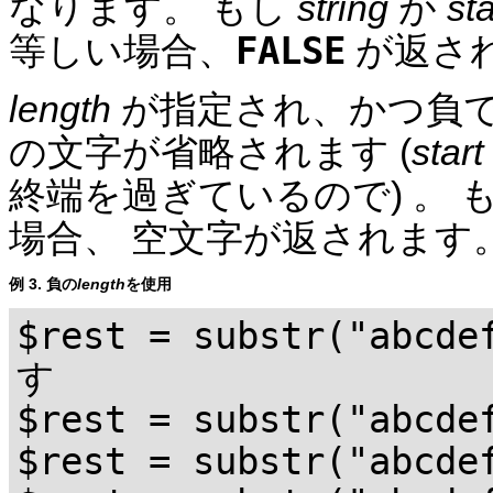
なります。 もし
string
が
sta
FALSE
等しい場合、
が返さ
length
が指定され、かつ負
の文字が省略されます (
start
終端を過ぎているので) 。 
場合、 空文字が返されます
例 3. 負の
length
を使用
$rest = substr("abcd
す
$rest = substr("abcd
$rest = substr("abcd