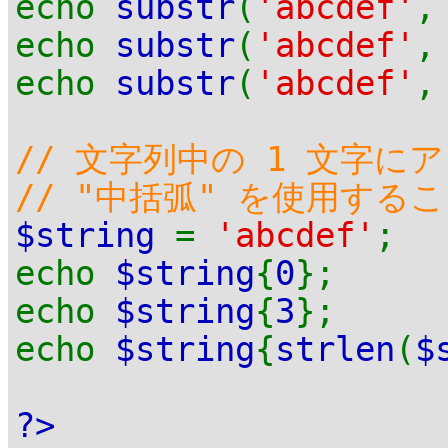
echo
substr
(
'abcdef'
echo
substr
(
'abcdef'
echo
substr
(
'abcdef'
,
// 文字列中の 1 文字に
// "中括弧" を使用する
$string
=
'abcdef'
;
echo
$string
{
0
echo
$string
{
3
echo
$string
{
strlen
(
$
?>