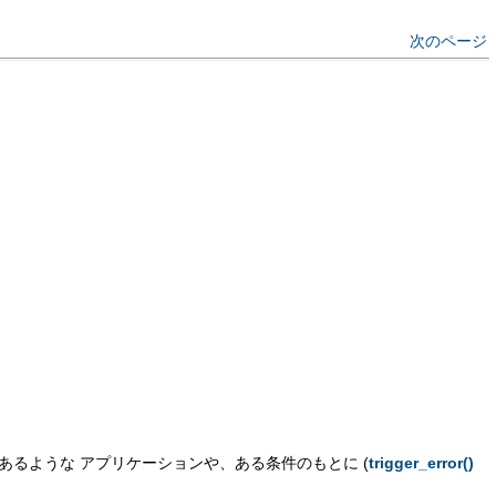
次のページ
るような アプリケーションや、ある条件のもとに (
trigger_error()