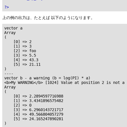
?>
上の例の出力は、たとえば 以下のようになります。
vector a

Array

(

    [0] => 2

    [1] => 3

    [2] => foo

    [3] => 5.5

    [4] => 43.3

    [5] => 21.11

)

----

vector b - a warning (b = log(PI) * a)

<b>My WARNING</b> [1024] Value at position 2 is not a 
Array

(

    [0] => 2.2894597716988

    [1] => 3.4341896575482

    [2] => 0

    [3] => 6.2960143721717

    [4] => 49.566804057279

    [5] => 24.165247890281

)
