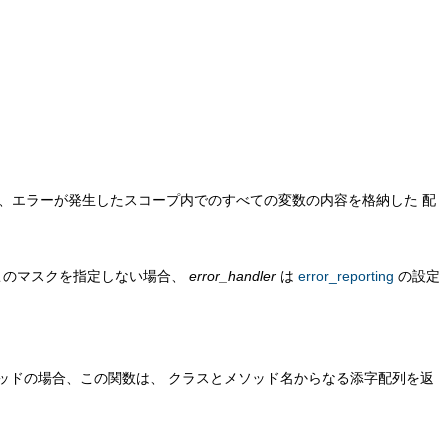
、エラーが発生したスコープ内でのすべての変数の内容を格納した 配
このマスクを指定しない場合、
error_handler
は
error_reporting
の設定
ッドの場合、この関数は、 クラスとメソッド名からなる添字配列を返