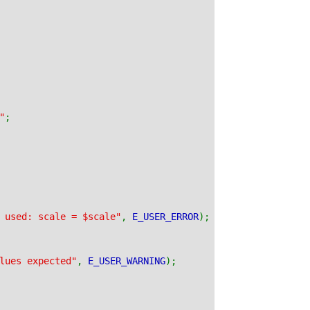
"
;
 used: scale = $scale"
,
E_USER_ERROR
);
lues expected"
,
E_USER_WARNING
);