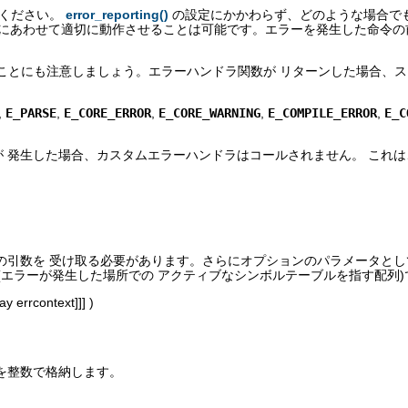
てください。
error_reporting()
の設定にかかわらず、どのような場合で
れにあわせて適切に動作させることは可能です。エラーを発生した命令
ことにも注意しましょう。エラーハンドラ関数が リターンした場合、ス
,
E_PARSE
,
E_CORE_ERROR
,
E_CORE_WARNING
,
E_COMPILE_ERROR
,
E_C
が 発生した場合、カスタムエラーハンドラはコールされません。 これ
の引数を 受け取る必要があります。さらにオプションのパラメータとし
(エラーが発生した場所での アクティブなシンボルテーブルを指す配列
rray errcontext]]] )
を整数で格納します。