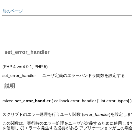
前のページ
set_error_handler
(PHP 4 >= 4.0.1, PHP 5)
set_error_handler -- ユーザ定義のエラーハンドラ関数を設定する
説明
mixed
set_error_handler
( callback error_handler [, int error_types] )
スクリプトのエラー処理を行うユーザ関数 (
error_handler
)を設定しま
この関数は、実行時のエラー処理をユーザが定義するために使用します
を使用して)エラーを発生する必要がある アプリケーションがこの場