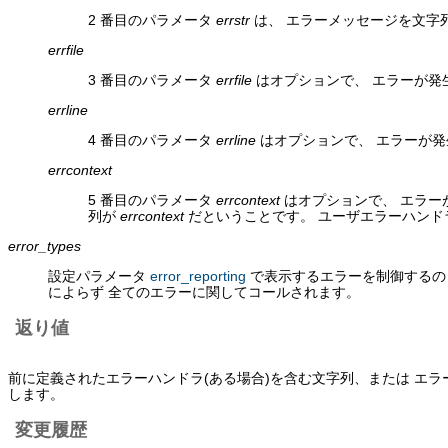
2 番目のパラメータ
errstr
は、 エラーメッセージを文字
errfile
3 番目のパラメータ
errfile
はオプションで、 エラーが発
errline
4 番目のパラメータ
errline
はオプションで、 エラーが
errcontext
5 番目のパラメータ
errcontext
はオプションで、 エラー
列が
errcontext
だということです。 ユーザエラーハンド
error_types
設定パラメータ
error_reporting
で表示するエラーを制御するの
によらず 全てのエラーに関してコールされます。
返り値
前に定義されたエラーハンドラ(ある場合)を含む文字列、または エ
します。
変更履歴