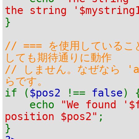
the string '$mystring
}
// === を使用している
しても期待通りに動作
// しません。なぜなら 'a
らです。
if (
$pos2
!==
false
) 
echo
"We found '$
position $pos2"
;
}