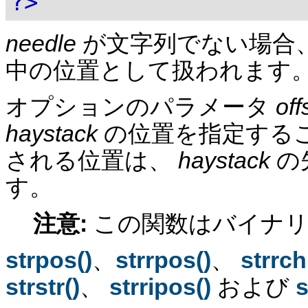
?>
needle
が文字列でない場合
中の位置として扱われます
オプションのパラメータ
off
haystack
の位置を指定するこ
される位置は、
haystack
の
す。
注意:
この関数はバイナ
strpos()
、
strrpos()
、
strrch
strstr()
、
strripos()
および
s