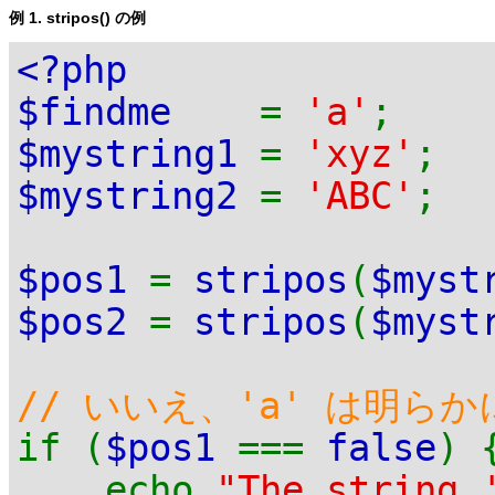
例 1.
stripos()
の例
<?php
$findme
=
'a'
;
$mystring1
=
'xyz'
;
$mystring2
=
'ABC'
;
$pos1
=
stripos
(
$myst
$pos2
=
stripos
(
$myst
// いいえ、'a' は明らか
if (
$pos1
===
false
) 
echo
"The string 