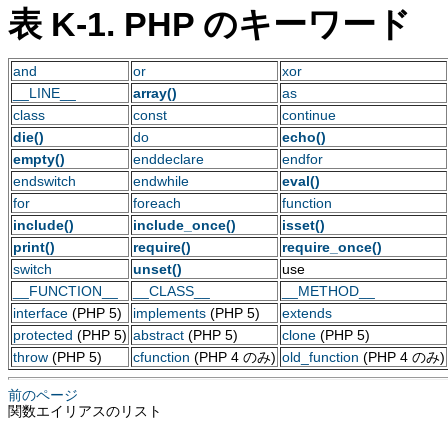
表 K-1. PHP のキーワード
and
or
xor
__LINE__
array()
as
class
const
continue
die()
do
echo()
empty()
enddeclare
endfor
endswitch
endwhile
eval()
for
foreach
function
include()
include_once()
isset()
print()
require()
require_once()
switch
unset()
use
__FUNCTION__
__CLASS__
__METHOD__
interface
(PHP 5)
implements
(PHP 5)
extends
protected
(PHP 5)
abstract
(PHP 5)
clone
(PHP 5)
throw
(PHP 5)
cfunction
(PHP 4 のみ)
old_function
(PHP 4 のみ)
前のページ
関数エイリアスのリスト